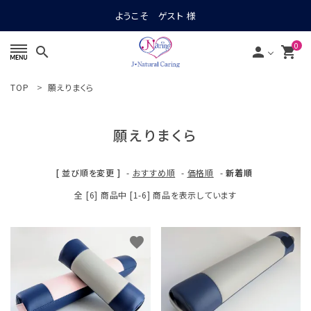
ようこそ ゲスト 様
0
search
person
shopping_cart
TOP
願えりまくら
search
願えりまくら
CATEGORIES
[ 並び順を変更 ]
-
おすすめ順
-
価格順
-
新着順
CONTENTS
全 [6] 商品中 [1-6] 商品を表示しています
GUIDELINES
favorite
favorite
ACCOUNT MENU
ようこそ ゲスト 様
meeting_room
person
ログイン
新規会員登録