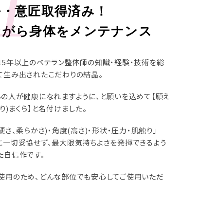
1
許・意匠取得済み！
ながら身体をメンテナンス
15年以上のベテラン整体師の知識・経験・技術を総
て生み出されたこだわりの結晶。
んの人が健康になれますように、と願いを込めて【願え
り)まくら】と名付けました。
硬さ、柔らかさ)・角度(高さ)・形状・圧力・肌触り」
に一切妥協せず、最大限気持ちよさを発揮できるよう
た自信作です。
使用のため、どんな部位でも安心してご使用いただ
。