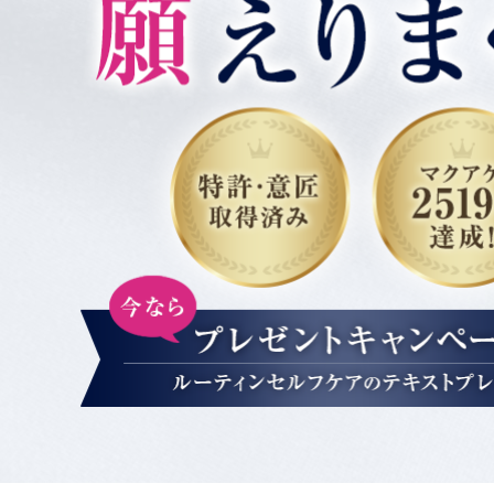
ACCOUNT MENU
ようこそ ゲスト 様
meeting_room
person
ログイン
新規会員登録