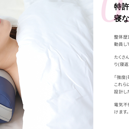
0
特
寝
整体歴
動員し
たくさ
り(寝返
「強度(
これら
設計し
電気不
けます