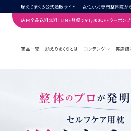
願えりまくら公式通販サイト │ 女性小児専門整体院か
店内全品送料無料！LINE登録で￥1,000OFFクーポン
商品一覧
願えりまくらとは
コンテンツ
実店舗
search
CATEGORIES
CONTENTS
GUIDELINES