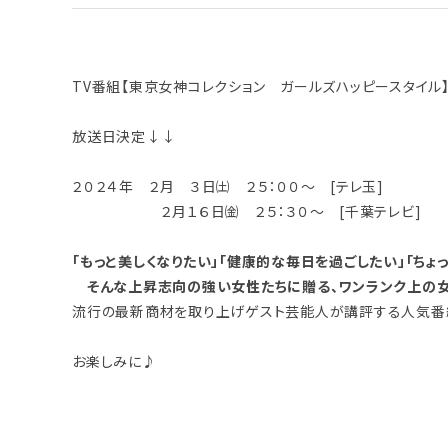
TV番組【東京女神コレクション ガールズハッピースタイル
放送日決定↓↓
２０２４年 ２月 ３日㈯ ２５：００～ [テレ玉]
２月１６日㈮ ２５：３０～ [千葉テレビ]
「もっと美しくなりたい」「健康的な毎日を過ごしたい」「ちょ
そんな上昇志向の強い女性たちに贈る、ワンランク上の女子を目指
流行の最新商材を取り上げゲスト芸能人が講評する人気番組
お楽しみに♪