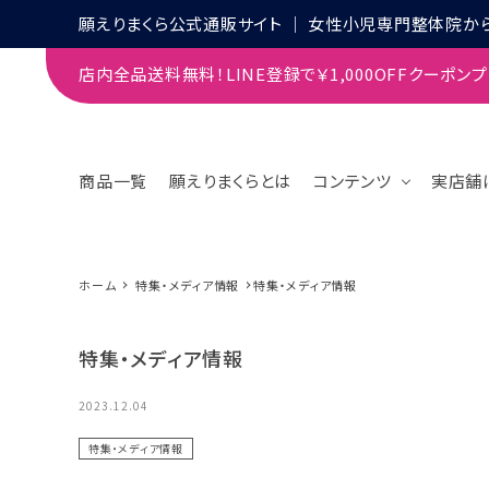
願えりまくら公式通販サイト │ 女性小児専門整体院か
店内全品送料無料！LINE登録で￥1,000OFFクーポン
商品一覧
願えりまくらとは
コンテンツ
実店舗
ホーム
特集・メディア情報
特集・メディア情報
search
特集・メディア情報
CATEGORIES
2023.12.04
CONTENTS
特集・メディア情報
GUIDELINES